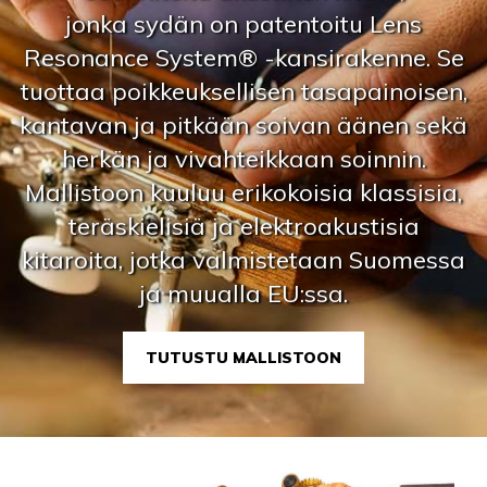
jonka sydän on patentoitu Lens
Resonance System® -kansirakenne. Se
tuottaa poikkeuksellisen tasapainoisen,
kantavan ja pitkään soivan äänen sekä
herkän ja vivahteikkaan soinnin.
Mallistoon kuuluu erikokoisia klassisia,
teräskielisiä ja elektroakustisia
kitaroita, jotka valmistetaan Suomessa
ja muualla EU:ssa.
TUTUSTU MALLISTOON