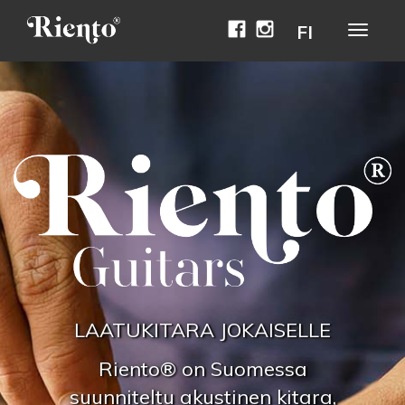
Facebook
Instagram
FI
Avaa
naviga
LAATUKITARA JOKAISELLE
Riento® on Suomessa
suunniteltu akustinen kitara,