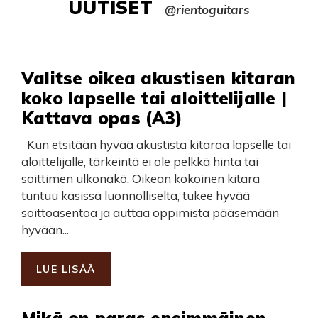
UUTISET
@rientoguitars
Valitse oikea akustisen kitaran
koko lapselle tai aloittelijalle |
Kattava opas (A3)
Kun etsitään hyvää akustista kitaraa lapselle tai
aloittelijalle, tärkeintä ei ole pelkkä hinta tai
soittimen ulkonäkö. Oikean kokoinen kitara
tuntuu käsissä luonnolliselta, tukee hyvää
soittoasentoa ja auttaa oppimista pääsemään
hyvään...
LUE LISÄÄ
Mikä on paras ensimmäinen